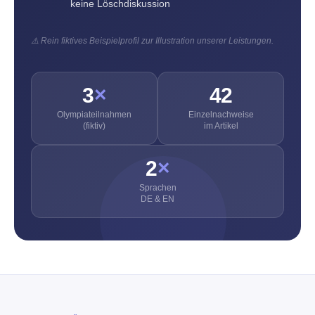
keine Löschdiskussion
⚠️ Rein fiktives Beispielprofil zur Illustration unserer Leistungen.
3
×
42
Olympia­teil­nahmen
Einzelnachweise
(fiktiv)
im Artikel
2
×
Sprachen
DE & EN