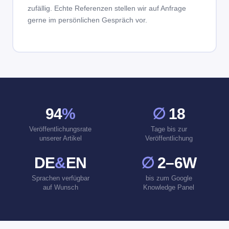
zufällig. Echte Referenzen stellen wir auf Anfrage
gerne im persönlichen Gespräch vor.
94
%
∅
18
Veröffentlichungsrate
Tage bis zur
unserer Artikel
Veröffentlichung
DE
&
EN
∅
2–6W
Sprachen verfügbar
bis zum Google
auf Wunsch
Knowledge Panel