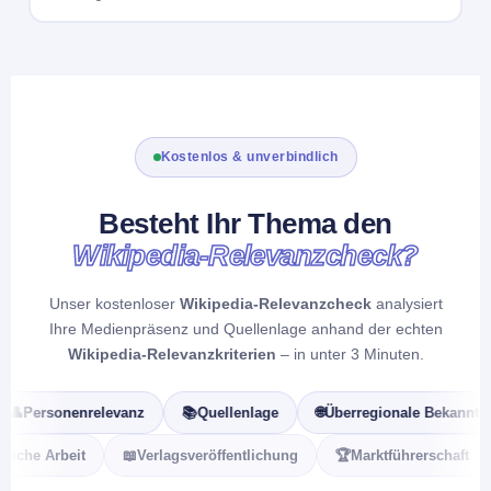
Kostenlos & unverbindlich
Besteht Ihr Thema den
Wikipedia-Relevanzcheck?
Unser kostenloser
Wikipedia-Relevanzcheck
analysiert
Ihre Medienpräsenz und Quellenlage anhand der echten
Wikipedia-Relevanzkriterien
– in unter 3 Minuten.
Personenrelevanz
📚
Quellenlage
🌐
Überregionale Bekanntheit
aftliche Arbeit
📖
Verlagsveröffentlichung
🏆
Marktführerschaft