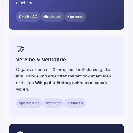
möchten.
zentraler Baustein digitaler Reputation — vorausgesetzt, die
geforderte öffentliche Relevanz ist gegeben. Die
Kosten für
GmbH / AG
Mittelstand
Konzerne
einen Wikipedia-Firmeneintrag
richten sich flexibel nach
dem exakten Rechercheaufwand und dem Umfang des
Artikels. Unser strategischer
Relevanzcheck ist garantiert
kostenlos
, vertraulich und völlig unverbindlich.
🤝
Vereine & Verbände
Organisationen mit überregionaler Bedeutung, die
ihre Historie und Arbeit transparent dokumentieren
und ihren
Wikipedia-Eintrag schreiben lassen
wollen.
Sportvereine
Verbände
Initiativen