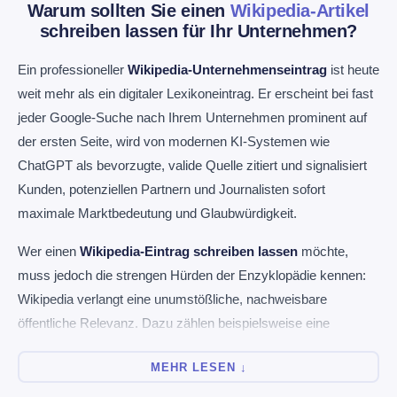
Warum sollten Sie einen
Wikipedia-Artikel
schreiben lassen für Ihr Unternehmen?
Ein professioneller
Wikipedia-Unternehmenseintrag
ist heute
weit mehr als ein digitaler Lexikoneintrag. Er erscheint bei fast
jeder Google-Suche nach Ihrem Unternehmen prominent auf
der ersten Seite, wird von modernen KI-Systemen wie
ChatGPT als bevorzugte, valide Quelle zitiert und signalisiert
Kunden, potenziellen Partnern und Journalisten sofort
maximale Marktbedeutung und Glaubwürdigkeit.
Wer einen
Wikipedia-Eintrag schreiben lassen
möchte,
muss jedoch die strengen Hürden der Enzyklopädie kennen:
Wikipedia verlangt eine unumstößliche, nachweisbare
öffentliche Relevanz. Dazu zählen beispielsweise eine
tiefgehende, überregionale Medienberichterstattung, eine
MEHR LESEN ↓
signifikante Unternehmensgröße oder eine prägende
Marktführerschaft in der Branche. Ohne diese glasklaren