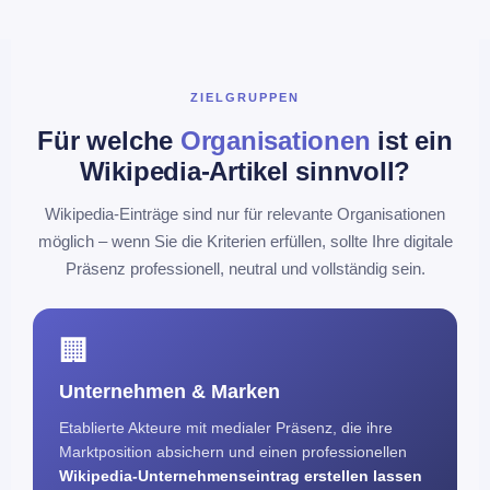
Nachweise wird ein neuer
Wikipedia-Eintrag für
Unternehmen
umgehend abgelehnt oder im Zuge eines
Löschantrags dauerhaft entfernt.
ZIELGRUPPEN
Als spezialisierter Dienstleister und erfahrener Autor
Für welche
Organisationen
ist ein
übernehme ich für Sie den gesamten Prozess. Ich prüfe im
Wikipedia-Artikel sinnvoll?
ersten Schritt vollkommen kostenlos, ob Ihr Unternehmen die
Wikipedia-Einträge sind nur für relevante Organisationen
harten Relevanzkriterien erfüllt. Anschließend werde ich den
möglich – wenn Sie die Kriterien erfüllen, sollte Ihre digitale
Wikipedia-Artikel schreiben
– vollständig neutral, lückenlos
Präsenz professionell, neutral und vollständig sein.
quellenbasiert und exakt nach den offiziellen Richtlinien der
Wikipedia-Community. Ob Sie ein etabliertes
Unternehmen in
Wikipedia eintragen lassen
möchten oder die Überarbeitung
🏢
eines bestehenden Eintrags benötigen — ich begleite Ihr
Unternehmen & Marken
Projekt absolut rechtssicher und persönlich.
Etablierte Akteure mit medialer Präsenz, die ihre
Auch für Vereine, Verbände, Stiftungen sowie NGOs ist das
Marktposition absichern und einen professionellen
Thema
Wikipedia für Unternehmen und Organisationen
ein
Wikipedia-Unternehmenseintrag erstellen lassen