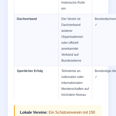
historische Rolle
ein
Dachverband
Der Verein ist
Bundesfachve
Dachverband
✓
anderer
Organisationen
oder offiziell
anerkannter
Verband auf
Bundesebene
Sportlicher Erfolg
Teilnahme an
Bundesliga-Ve
nationalen oder
✓
internationalen
Meisterschaften auf
höchstem Niveau
Lokale Vereine:
Ein Schützenverein mit 150