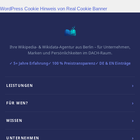
WordPress Cookie Hinweis von Real Cookie Banner
Ihre Wikipedia- & Wikidata-Agentur aus Berlin – für Unternehmen,
Marken und Persönlichkeiten im DACH-Raum.
✓ 5+ Jahre Erfahrung
✓ 100 % Preistransparenz
✓ DE & EN Einträge
›
LEISTUNGEN
ERSTELLEN & BEARBEITEN
›
FÜR WEN?
Wikipedia Eintrag erstellen
UNTERNEHMEN & ORG.
Wikipedia Eintrag ändern
›
WISSEN
Wikipedia für Unternehmen
Eintrag optimieren
GRUNDLAGEN
Für Vereine & Verbände
›
UNTERNEHMEN