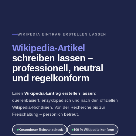
Zum
Inhalt
DE
springen
WIKIPEDIA EINTRAG ERSTELLEN LASSEN
Wikipedia-Artikel
schreiben lassen –
professionell, neutral
und regelkonform
Einen
Wikipedia-Eintrag erstellen lassen
:
quellenbasiert, enzyklopädisch und nach den offiziellen
Wikipedia-Richtlinien. Von der Recherche bis zur
Freischaltung – persönlich betreut.
Kostenloser Relevanzcheck
100 % Wikipedia-konform