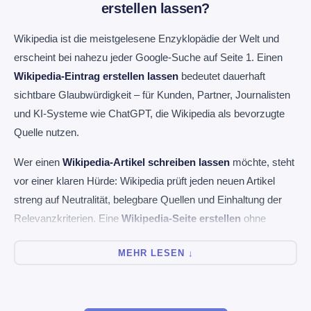
erstellen lassen?
Wikipedia ist die meistgelesene Enzyklopädie der Welt und
erscheint bei nahezu jeder Google-Suche auf Seite 1. Einen
Wikipedia-Eintrag erstellen lassen
bedeutet dauerhaft
sichtbare Glaubwürdigkeit – für Kunden, Partner, Journalisten
und KI-Systeme wie ChatGPT, die Wikipedia als bevorzugte
Quelle nutzen.
Wer einen
Wikipedia-Artikel schreiben lassen
möchte, steht
vor einer klaren Hürde: Wikipedia prüft jeden neuen Artikel
streng auf Neutralität, belegbare Quellen und Einhaltung der
Relevanzkriterien. Eine
Wikipedia-Seite erstellen
ohne
Erfahrung endet häufig mit Ablehnung oder sofortiger
MEHR LESEN ↓
Löschung.
Als spezialisierter Dienstleister übernehme ich den gesamten
Prozess: Relevanzprüfung, Quellenrecherche,