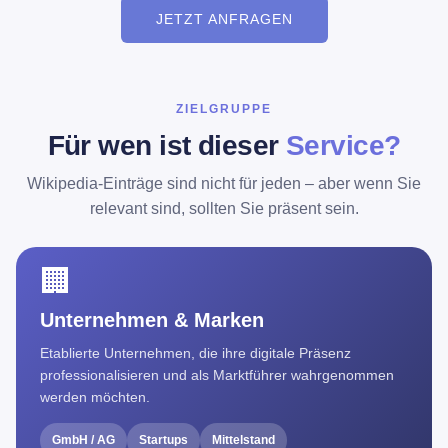
enzyklopädischer Artikeltext und aktive Begleitung bis zur
JETZT ANFRAGEN
Freischaltung. Ob
eigenen Wikipedia-Eintrag erstellen
als
Person,
Wikipedia-Eintrag für Ihre Firma erstellen
oder eine
Wikipedia-Biografie erstellen
lassen – jedes Projekt wird
ZIELGRUPPE
persönlich betreut.
Für wen ist dieser
Service?
Die
Kosten für einen Wikipedia-Eintrag erstellen zu lassen
Wikipedia-Einträge sind nicht für jeden – aber wenn Sie
richten sich nach Umfang und Rechercheaufwand. Nicht
relevant sind, sollten Sie präsent sein.
sicher ob Sie die Voraussetzungen erfüllen? Der kostenlose
Wikipedia-Relevanzcheck
gibt Ihnen eine ehrliche
🏢
Einschätzung – bevor Sie investieren.
Unternehmen & Marken
Etablierte Unternehmen, die ihre digitale Präsenz
professionalisieren und als Marktführer wahrgenommen
werden möchten.
GmbH / AG
Startups
Mittelstand