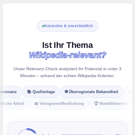
Kostenlos & unverbindlich
Ist Ihr Thema
Wikipedia-relevant?
Unser Relevanz-Check analysiert Ihr Potenzial in unter 3
Minuten – anhand der echten Wikipedia-Kriterien.
levanz
📚 Quellenlage
🌐 Überregionale Bekanntheit
📰 Med
haftliche Arbeit
📖 Verlagsveröffentlichung
🏆 Marktführerschaf