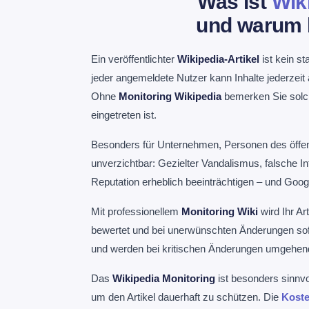
Was ist
Wik
und warum 
Ein veröffentlichter
Wikipedia-Artikel
ist kein st
jeder angemeldete Nutzer kann Inhalte jederzeit
Ohne
Monitoring Wikipedia
bemerken Sie solch
eingetreten ist.
Besonders für Unternehmen, Personen des öffent
unverzichtbar: Gezielter Vandalismus, falsche I
Reputation erheblich beeinträchtigen – und Googl
Mit professionellem
Monitoring Wiki
wird Ihr Ar
bewertet und bei unerwünschten Änderungen sofor
und werden bei kritischen Änderungen umgehend
Das
Wikipedia Monitoring
ist besonders sinnvo
um den Artikel dauerhaft zu schützen. Die
Koste