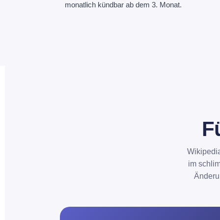
monatlich kündbar ab dem 3. Monat.
F
Wikipedia
im schli
Änderun