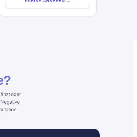
PREISE ANSEHEN →
e?
gänzt oder
 Negative
putation